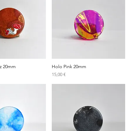
lz 20mm
Holo Pink 20mm
Preis
15,00 €