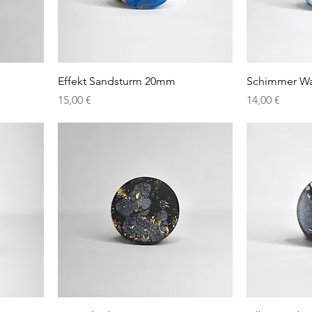
Effekt Sandsturm 20mm
Schimmer Wa
Preis
Preis
15,00 €
14,00 €