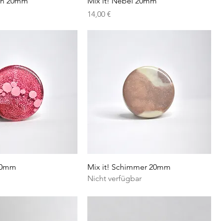
en 20mm
Mix it! Nebel 20mm
Preis
14,00 €
 20mm
Mix it! Schimmer 20mm
Nicht verfügbar