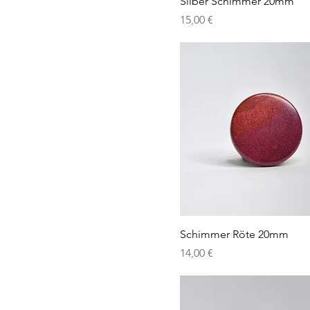
Silber Schimmer 20mm
Preis
15,00 €
Schimmer Röte 20mm
Preis
14,00 €