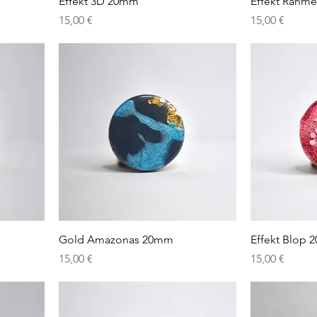
Effekt 3D 20mm
Effekt Rahm
Preis
Preis
15,00 €
15,00 €
Gold Amazonas 20mm
Effekt Blop
Preis
Preis
15,00 €
15,00 €