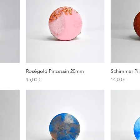
Roségold Pinzessin 20mm
Schimmer Pi
Preis
Preis
15,00 €
14,00 €