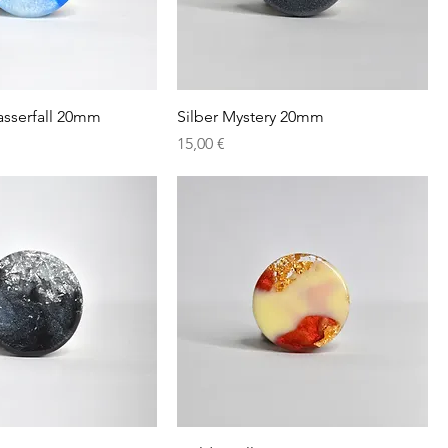
sserfall 20mm
Silber Mystery 20mm
Preis
15,00 €