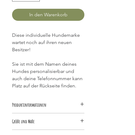
In den Warenkorb
Diese individuelle Hundemarke 
wartet noch auf ihren neuen 
Besitzer!
Sie ist mit dem Namen deines 
Hundes personalisierbar und 
auch deine Telefonnummer kann 
Platz auf der Rückseite finden.
Produktinformationen
Die Hundemarke besteht aus 
Größe und Maße
Epoxidharz und verträgt sich somit 
mit Wasser. Möchtest du die Marke 
Die Hundemarke hat einen 
reinigen, dann bitte ohne 