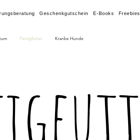
rungsberatung
Geschenkgutschein
E-Books
Freebie
tum
Fertigfutter
Kranke Hunde
tigfutt