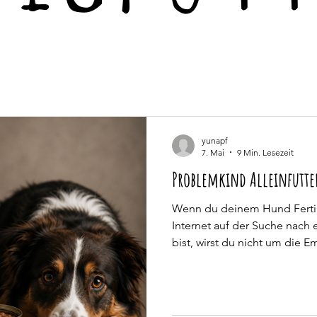
yunapf
7. Mai
9 Min. Lesezeit
Problemkind Alleinfutte
Wenn du deinem Hund Fertigf
Internet auf der Suche nach
bist, wirst du nicht um die
kommen, dass das Futter als 
ausgewiesen sein sollte. In
ich dir erklären, warum ein Al
unbedingt das ist, wofür du es