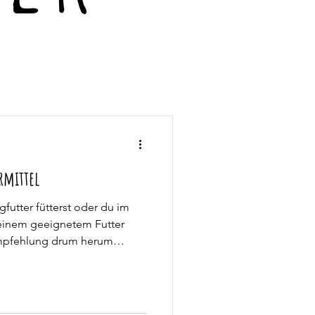
rmittel
utter fütterst oder du im
 einem geeignetem Futter
 Empfehlung drum herum
"Alleinfuttermittel"
 diesem Blogbeitrag möchte
leinfuttermittel nicht
 hältst. Inhaltsverzeichnis