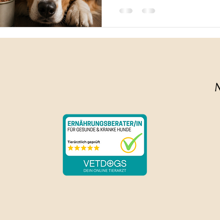
Das sagt das Gesetz Nährsto
Alleinfuttermittel - gibt es 
Rassespezifische Futt