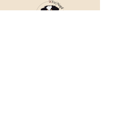
Bläschen vorkommen können. Diese 
stellen kein Reklamationsgrund dar.
Die Farben können vom Foto 
abweichen.