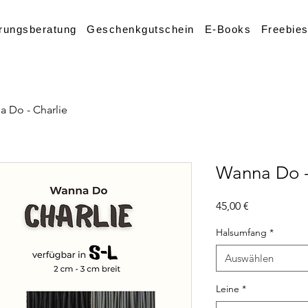
rungsberatung
Geschenkgutschein
E-Books
Freebie
 Do - Charlie
Wanna Do -
Preis
45,00 €
Halsumfang
*
Auswählen
Leine
*