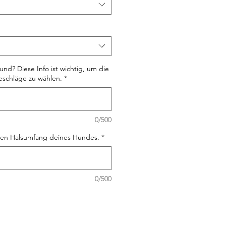
und? Diese Info ist wichtig, um die
Beschläge zu wählen.
*
0/500
uen Halsumfang deines Hundes.
*
0/500