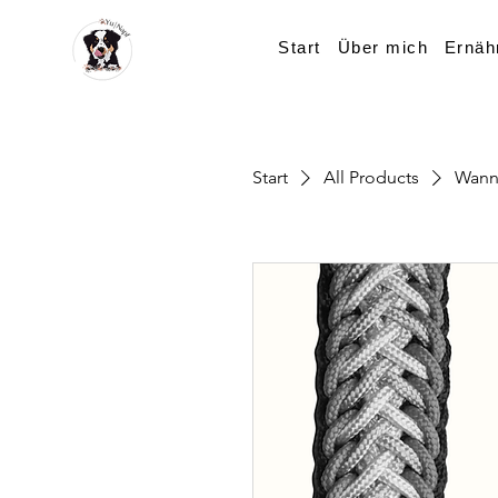
Start
Über mich
Ernäh
Start
All Products
Wanna