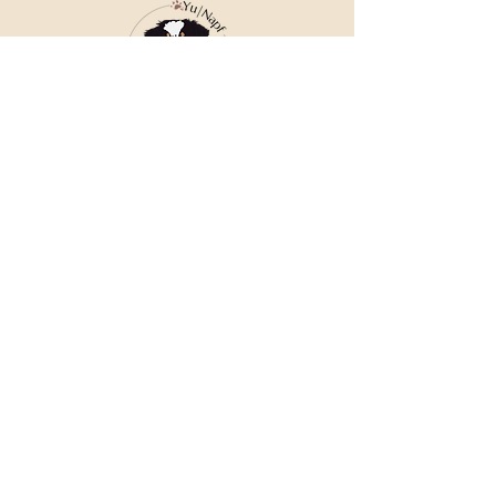
Bläschen vorkommen können. Diese 
stellen kein Reklamationsgrund dar.
Die Farben können vom Foto 
abweichen.