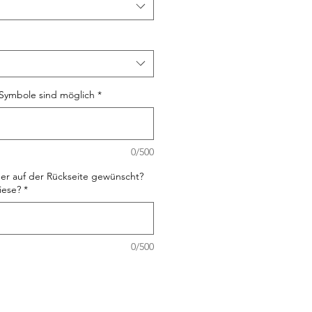
Symbole sind möglich
*
0/500
er auf der Rückseite gewünscht?
iese?
*
0/500