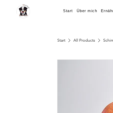
Start
Über mich
Ernäh
Start
All Products
Schi