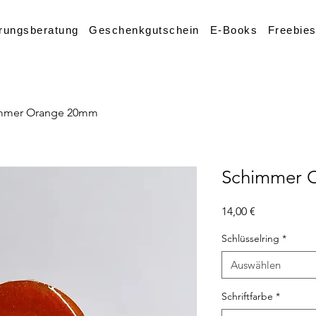
rungsberatung
Geschenkgutschein
E-Books
Freebie
mmer Orange 20mm
Schimmer 
Preis
14,00 €
Schlüsselring
*
Auswählen
Schriftfarbe
*