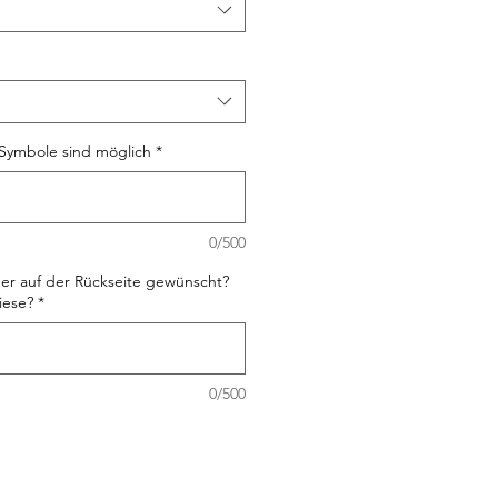
Symbole sind möglich
*
0/500
er auf der Rückseite gewünscht?
iese?
*
0/500