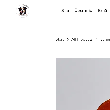
Start
Über mich
Ernäh
Start
All Products
Schi