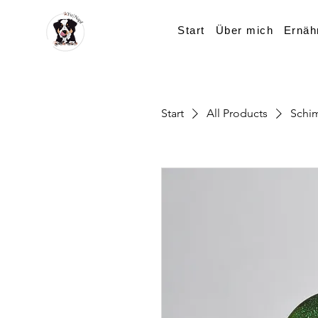
Start
Über mich
Ernäh
Start
All Products
Schi