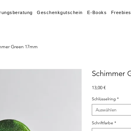
rungsberatung
Geschenkgutschein
E-Books
Freebie
mmer Green 17mm
Schimmer 
Preis
13,00 €
Schlüsselring
*
Auswählen
Schriftfarbe
*