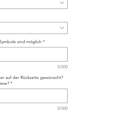
Symbole sind möglich
*
0/500
er auf der Rückseite gewünscht?
iese?
*
0/500