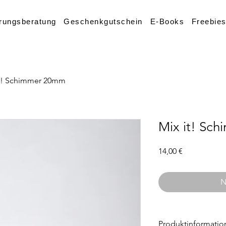
rungsberatung
Geschenkgutschein
E-Books
Freebie
it! Schimmer 20mm
Mix it! Sc
Preis
14,00 €
N
Produktinformatio