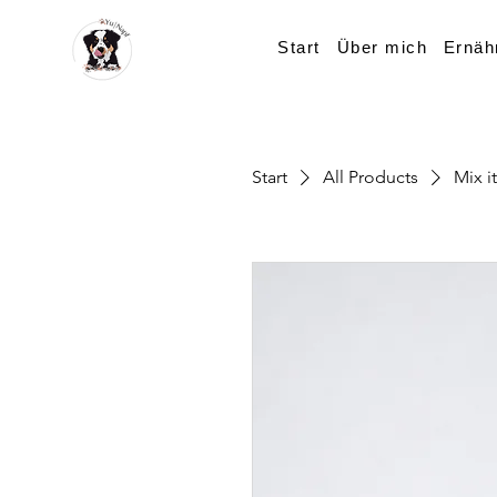
Start
Über mich
Ernäh
Start
All Products
Mix 