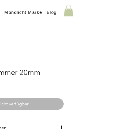
s
Mondlicht Marke
Blog
himmer 20mm
icht verfügbar
nen