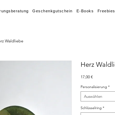
rungsberatung
Geschenkgutschein
E-Books
Freebie
rz Waldliebe
Herz Waldl
Preis
17,00 €
Personalisierung
*
Auswählen
Schlüsselring
*