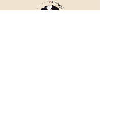
Bläschen vorkommen können. Diese 
stellen kein Reklamationsgrund dar.
Die Farben können vom Foto 
abweichen.