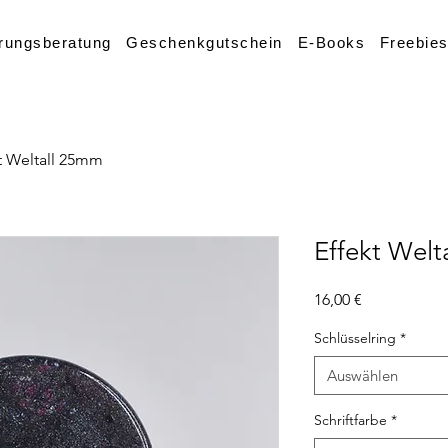
rungsberatung
Geschenkgutschein
E-Books
Freebie
t Weltall 25mm
Effekt Wel
Preis
16,00 €
Schlüsselring
*
Auswählen
Schriftfarbe
*