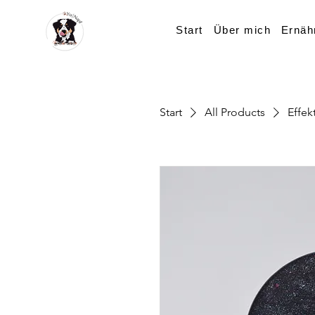
Start
Über mich
Ernäh
Start
All Products
Effek