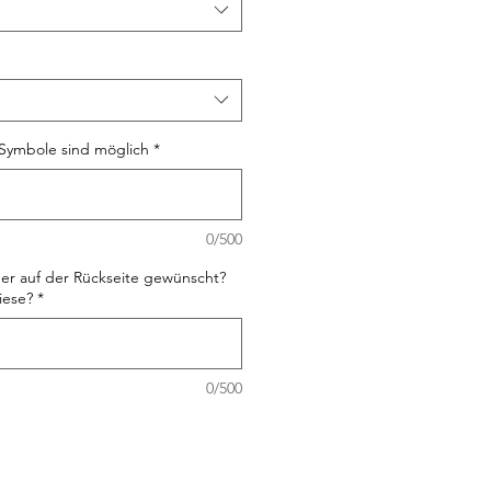
Symbole sind möglich
*
0/500
er auf der Rückseite gewünscht?
iese?
*
0/500