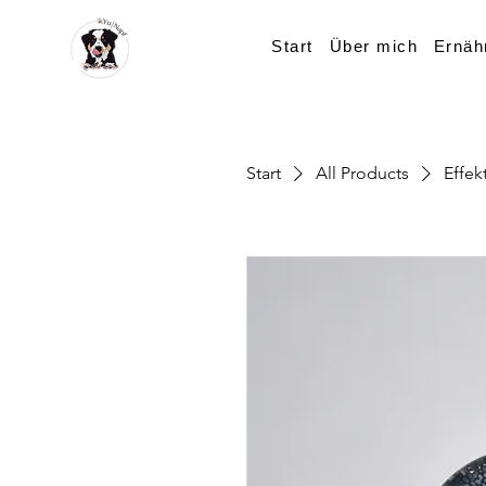
Start
Über mich
Ernäh
Start
All Products
Effe