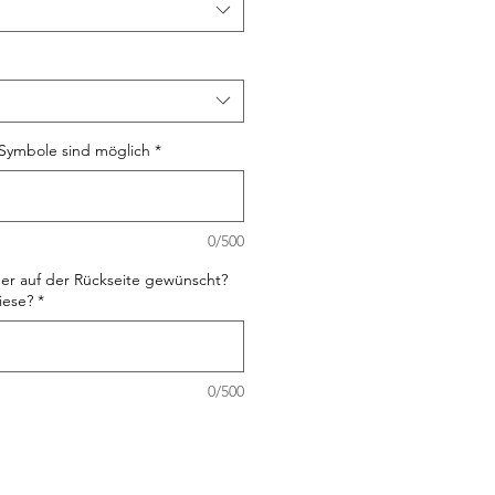
Symbole sind möglich
*
0/500
er auf der Rückseite gewünscht?
iese?
*
0/500