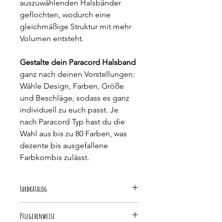
auszuwählenden Halsbänder 
geflochten, wodurch eine 
gleichmäßige Struktur mit mehr 
Volumen entsteht. 
Gestalte dein Paracord Halsband 
ganz nach deinen Vorstellungen: 
Wähle Design, Farben, Größe 
und Beschläge, sodass es ganz 
individuell zu euch passt. Je 
nach Paracord Typ hast du die 
Wahl aus bis zu 80 Farben, was 
dezente bis ausgefallene 
Farbkombis zulässt.
Farbkatalog
Bitte beachte die Menge der 
Pflegehinweise
auszuwählenden Farben sowie den 