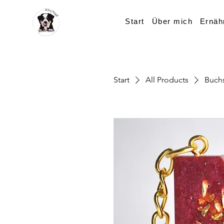
Start
Über mich
Ernäh
Start
All Products
Buch