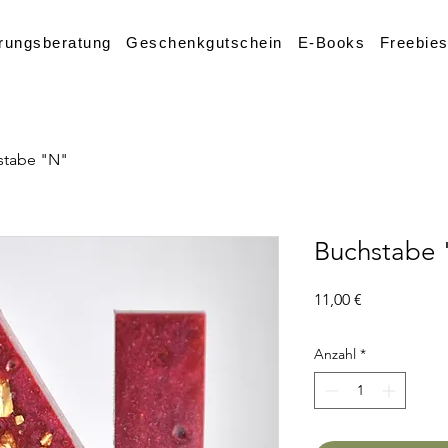
rungsberatung
Geschenkgutschein
E-Books
Freebie
stabe "N"
Buchstabe
Preis
11,00 €
Anzahl
*