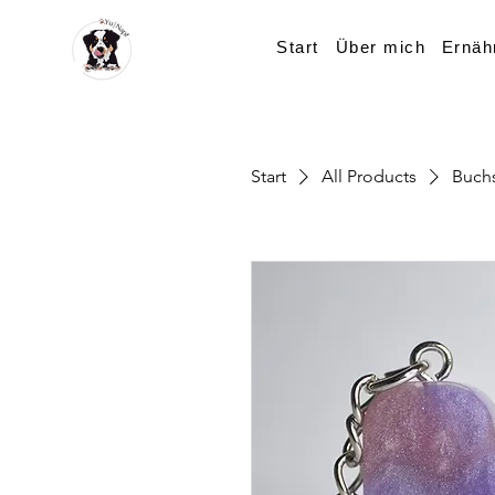
Start
Über mich
Ernäh
Start
All Products
Buch