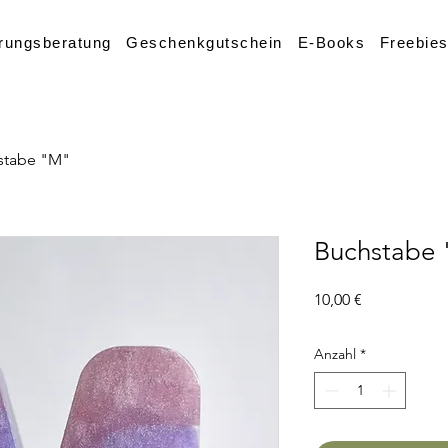
rungsberatung
Geschenkgutschein
E-Books
Freebie
stabe "M"
Buchstabe
Preis
10,00 €
Anzahl
*