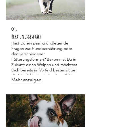
01.
Beratungsgespräch
Hast Du ein paar grundlegende
Fragen zur Hundeernährung oder
den verschiedenen
Fütterungsformen? Bekommst Du in
Zukunft einen Welpen und möchtest
Dich bereits im Vorfeld bestens über
die Möglichkeiten informieren? All
Mehr anzeigen
Deine Fragen können wir im
Beratungsgespräch klären.