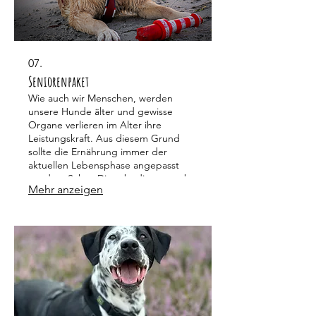
07.
Seniorenpaket
Wie auch wir Menschen, werden
unsere Hunde älter und gewisse
Organe verlieren im Alter ihre
Leistungskraft. Aus diesem Grund
sollte die Ernährung immer der
aktuellen Lebensphase angepasst
werden. Schau Dir unbedingt an, ab
Mehr anzeigen
welchem Alter Dein Hund als Senior
zählt!