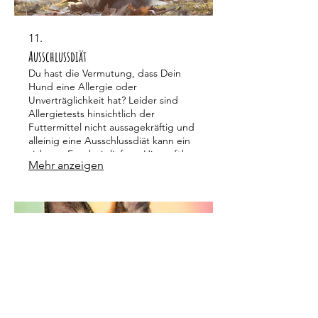
11.
Ausschlussdiät
Du hast die Vermutung, dass Dein
Hund eine Allergie oder
Unverträglichkeit hat? Leider sind
Allergietests hinsichtlich der
Futtermittel nicht aussagekräftig und
alleinig eine Ausschlussdiät kann ein
sicheres Ergebnis liefern. Hier erfährst
Mehr anzeigen
du mehr über Symptome und das
Paket.