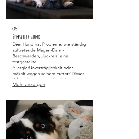
05.
Sensibler Hund
Dein Hund hat Probleme, wie ständig
auftretende Magen-Darm-
Beschwerden, Juckreiz, eine
festgestellte
Allergie/Unverträglichkeit oder
mäkelt wegen seinem Futter? Dieses
Paket könnte genau für Deine
Mehr anzeigen
Fellnase gemacht sein!