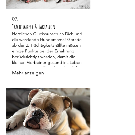
09.
Trächtigkeit & Laktation
Herzlichen Glückwunsch an Dich und
die werdende Hundemama! Gerade
ab der 2. Trächtigkeitshälfte müssen
einige Punkte bei der Ernährung
berücksichtigt werden, damit die
kleinen Vierbeiner gesund ins Leben
starten können. Es stehen drei Pakete
Mehr anzeigen
zur Auswahl.