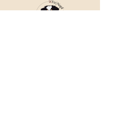
Bläschen vorkommen können. Diese 
stellen kein Reklamationsgrund dar.
Die Farben können vom Foto 
abweichen.