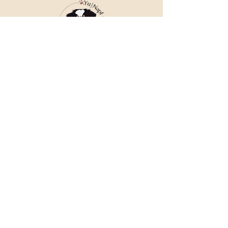
Bläschen vorkommen können. Diese 
stellen kein Reklamationsgrund dar.
Die Farben können vom Foto 
abweichen.