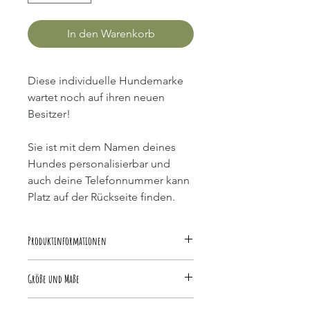
In den Warenkorb
Diese individuelle Hundemarke 
wartet noch auf ihren neuen 
Besitzer!
Sie ist mit dem Namen deines 
Hundes personalisierbar und 
auch deine Telefonnummer kann 
Platz auf der Rückseite finden.
Produktinformationen
Die Hundemarke besteht aus 
Größe und Maße
Epoxidharz und verträgt sich somit 
mit Wasser. Möchtest du die Marke 
Die Hundemarke hat einen 
reinigen, dann bitte ohne 