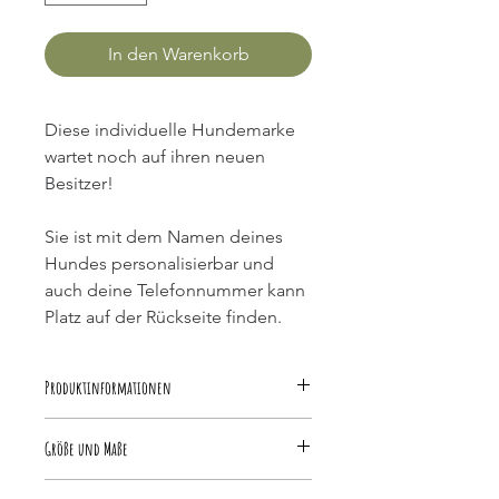
In den Warenkorb
Diese individuelle Hundemarke 
wartet noch auf ihren neuen 
Besitzer!
Sie ist mit dem Namen deines 
Hundes personalisierbar und 
auch deine Telefonnummer kann 
Platz auf der Rückseite finden.
Produktinformationen
Die Hundemarke besteht aus 
Größe und Maße
Epoxidharz und verträgt sich somit 
mit Wasser. Möchtest du die Marke 
Die Hundemarke hat einen 
reinigen, dann bitte ohne 