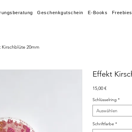
rungsberatung
Geschenkgutschein
E-Books
Freebie
t Kirschblüte 20mm
Effekt Kir
Preis
15,00 €
Schlüsselring
*
Auswählen
Schriftfarbe
*