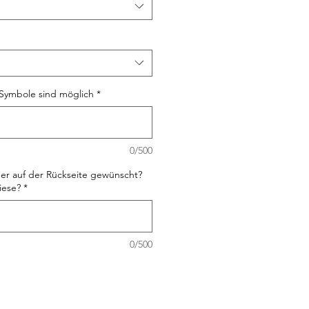
Symbole sind möglich
*
0/500
er auf der Rückseite gewünscht?
iese?
*
0/500