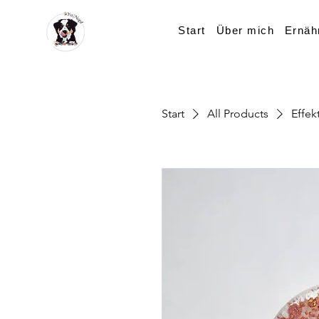
Start
Über mich
Ernäh
Start
All Products
Effek